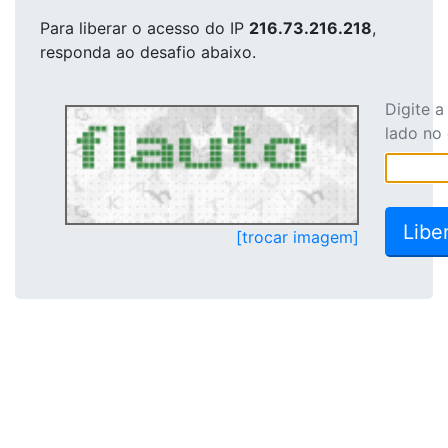
Para liberar o acesso
do IP
216.73.216.218
,
responda ao desafio abaixo.
Digite 
lado no
[trocar imagem]